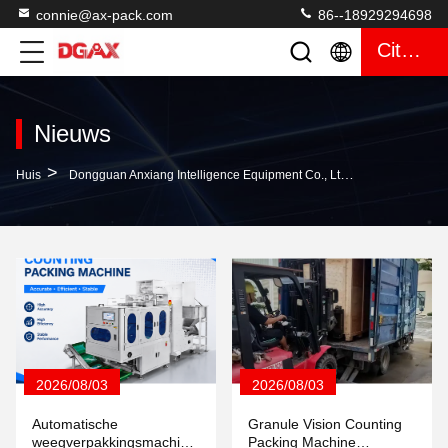
connie@ax-pack.com
86--18929294698
Citaat
Nieuws
>
Huis
Dongguan Anxiang Intelligence Equipment Co., Ltd Bedrijfsnieuws
2026/08/03
2026/08/03
Automatische
Granule Vision Counting
weegverpakkingsmachine:
Packing Machine