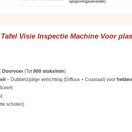
opsporingsvereiste)
afel Visie Inspectie Machine Voor pla
X Doorvoer
(Tot
800 stuks/min
)
eit
– Dubbelzijdige verlichting (Diffuus + Coaxiaal) voor
helder
iceert:
n)
te schoten)