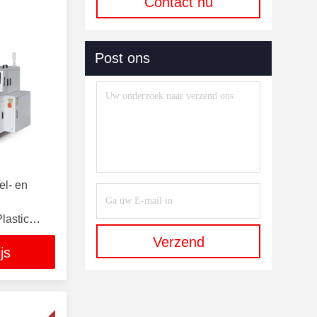
Contact nu
Post ons
el- en
lastic
rdware
Verzend
js