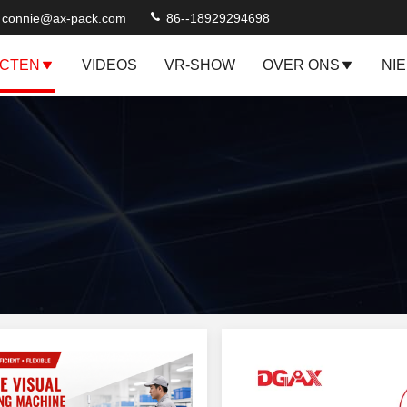
connie@ax-pack.com
86--18929294698
CTEN
VIDEOS
VR-SHOW
OVER ONS
NI