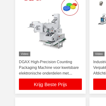
Video
Video
DGAX High-Precision Counting
Industr
Packaging Machine voor kwetsbare
Verpak
elektronische onderdelen met
Afdicht
flexibele fabricage en 8000-
Onderd
Krijg Beste Prijs
10000PCS/min efficiëntie
Compo