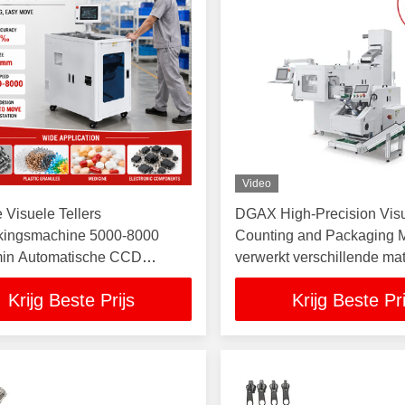
Video
 Visuele Tellers
DGAX High-Precision Vis
kingsmachine 5000-8000
Counting and Packaging 
min Automatische CCD
verwerkt verschillende mat
he Telmachine voor Hardware
waaronder connectoren, h
Krijg Beste Prijs
Krijg Beste Pri
ven IC Chips
inrichtingen, bevestiging
voor auto's en sensoren.