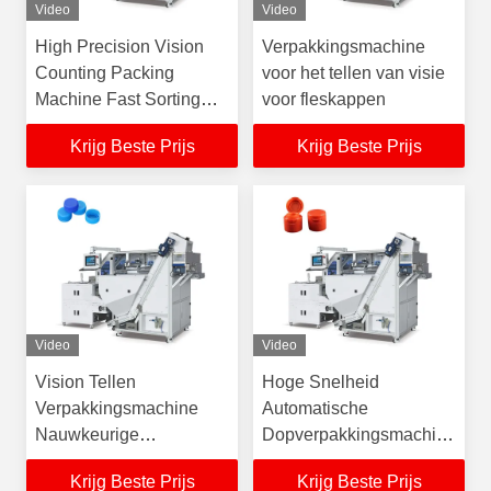
Video
Video
High Precision Vision
Verpakkingsmachine
Counting Packing
voor het tellen van visie
Machine Fast Sorting
voor fleskappen
Automatic Packaging
Krijg Beste Prijs
Krijg Beste Prijs
voor plastic dop
Video
Video
Vision Tellen
Hoge Snelheid
Verpakkingsmachine
Automatische
Nauwkeurige
Dopverpakkingsmachine
Dopverpakkingsoplossing
voor Flessenfabrieken
Krijg Beste Prijs
Krijg Beste Prijs
en Drankenlijnen