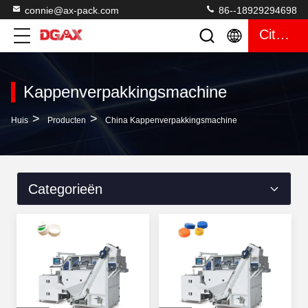
connie@ax-pack.com
86--18929294698
Citaat
Kappenverpakkingsmachine
>
>
Huis
Producten
China Kappenverpakkingsmachine
Categorieën