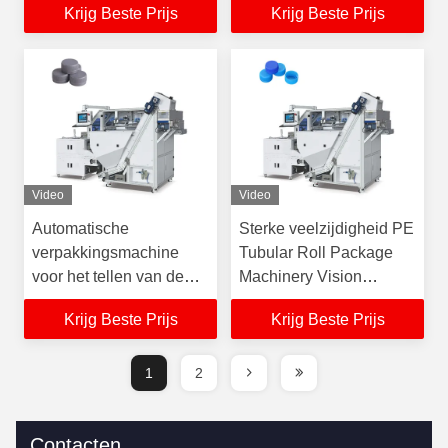
Krijg Beste Prijs
Krijg Beste Prijs
nauwkeurigheid voor
plastic flesdeksels
Video
Video
Automatische
Sterke veelzijdigheid PE
verpakkingsmachine
Tubular Roll Package
voor het tellen van de
Machinery Vision
voeding
Counting Packing
Krijg Beste Prijs
Krijg Beste Prijs
Machine voor
flesdeksels
1
2
Contacten