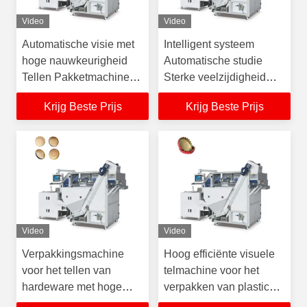
Video
Video
Automatische visie met
Intelligent systeem
hoge nauwkeurigheid
Automatische studie
Tellen Pakketmachine
Sterke veelzijdigheid
Fleskappen Verpakken
Visuele telmachine
Krijg Beste Prijs
Krijg Beste Prijs
Verpakkingsmachine
voor plastic doppen
Video
Video
Verpakkingsmachine
Hoog efficiënte visuele
voor het tellen van
telmachine voor het
hardeware met hoge
verpakken van plastic
snelheid en
fleskappen