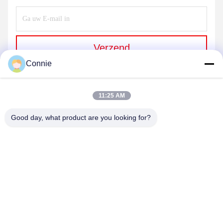
Verzend
Connie
11:25 AM
Good day, what product are you looking for?
DONGGUAN ANXIANG INTELLIGENCE
EQUIPMENT CO., LTD
connie@ax-pack.com
86--18929294698
Gebouw C, nummer 187 Yuanshanbei Road, Changping