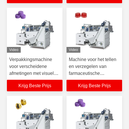
Video
Video
Verpakkingsmachine
Machine voor het tellen
voor verscheidene
en verzegelen van
afmetingen met visuele
farmaceutische
tellingen voor de
flessendoppen met
Krijg Beste Prijs
Krijg Beste Prijs
cosmetische en
visuele telling en
farmaceutische industrie
verpakking voor
cosmetische doppen