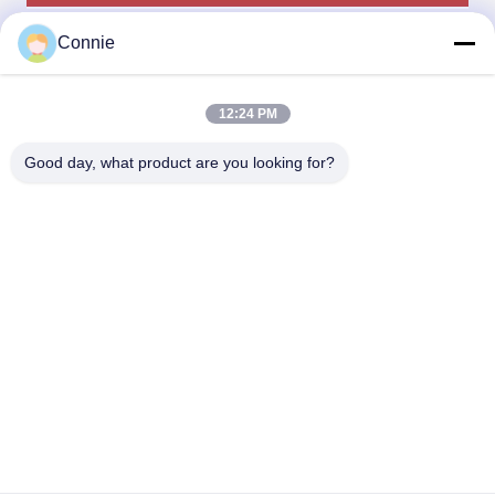
Visuele telmachinevoordelen
Connie
1.Zichtpunten-oplossing van grote fouten in
enkelvoudig gewicht van materiaal.
2.High-speed beeldvorming: 8000 * 10000pcs/min.
3.Hoge nauwkeurigheid: nauwkeurigheid tot 0,03%,
12:24 PM
geen negatieve afwijking ((vermindert klachten van
klanten).
Good day, what product are you looking for?
4Computergegevens kunnen snel in duizenden
productitems worden opgeslagen.
5.Snel materiaal wisselen met één sleutel, klaar om te
gebruiken.
6- Gemakkelijk opstarten en gemakkelijk bedienen.
7.Onafhankelijke productie en kwaliteit kunnen worden
gecontroleerd.
8Het kan worden aangesloten op ERP- of MES-
systemen en productinformatie kan worden gevolgd.
9.High-speed beeldherstel, hele hoop teling en
logische verdeling, die gebaseerd zijn op high-speed
vision technologie.