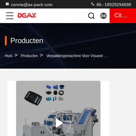
connie@ax-pack.com
86--18929294698
Citaat
Producten
>
>
>
Huis
Producten
Verpakkingsmachine Voor Visueel Tellen
Volledi