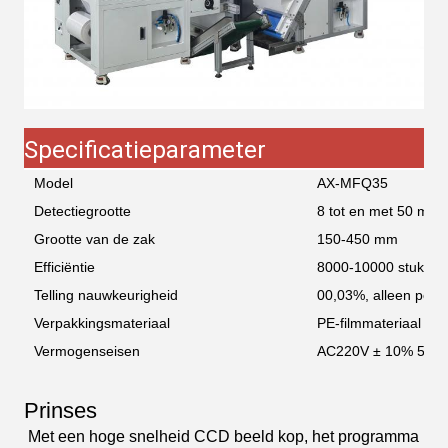
Specificatieparameter
Model
AX-MFQ35
Detectiegrootte
8 tot en met 50 mm
Grootte van de zak
150-450 mm
Efficiëntie
8000-10000 stuks/m
Telling nauwkeurigheid
00,03%, alleen posit
Verpakkingsmateriaal
PE-filmmateriaal
Vermogenseisen
AC220V ± 10% 50H
Prinses
Met een hoge snelheid CCD beeld kop, het programma