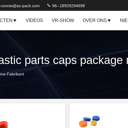
connie@ax-pack.com
86--18929294698
CTEN
VIDEOS
VR-SHOW
OVER ONS
NI
ine Fabrikant