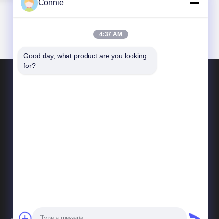
Connie
4:37 AM
Good day, what product are you looking 
for?
CONTACTEER ONS
connie@ax-pack.com
86--18929294698
Gebouw C, nummer 187 Yuanshanbei Road,
Changping Town, Dongguan City, Guangdong,
China