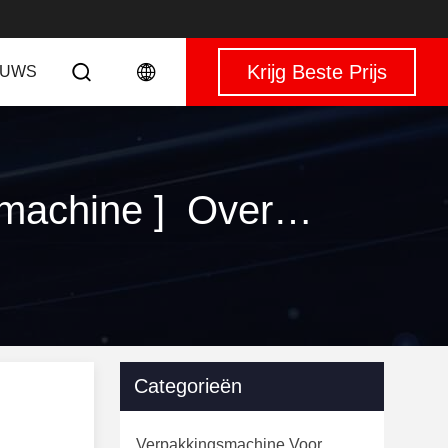
Krijg Beste Prijs
EUWS
Sleutelwoorden [ plastic parts caps package machine ] Overeenkomst 32 producten
Categorieën
Verpakkingsmachine Voor