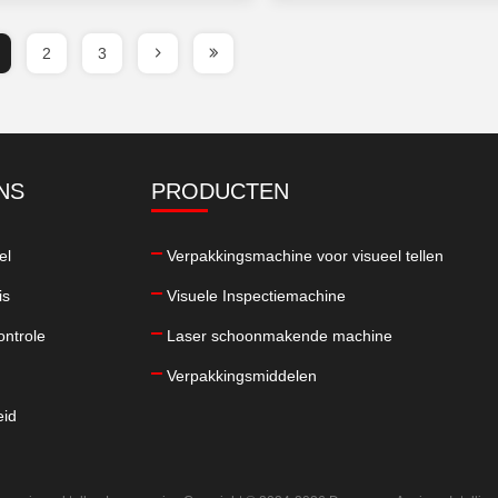
2
3
NS
PRODUCTEN
el
Verpakkingsmachine voor visueel tellen
is
Visuele Inspectiemachine
ontrole
Laser schoonmakende machine
Verpakkingsmiddelen
eid