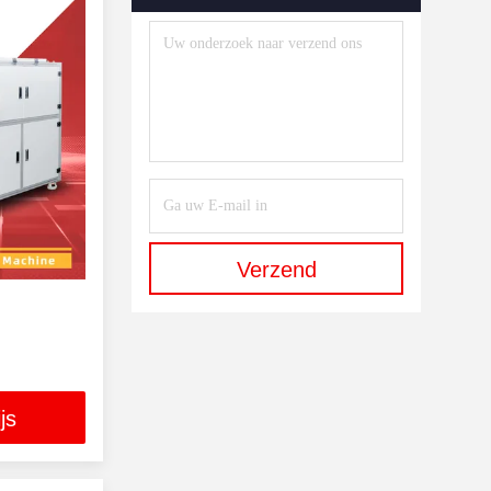
Machine
(1)
LinT-Kabelinspectie-Machine
(1)
Laser Schoonmakende
Machine
(3)
120W Laser Cleaning
Machine
(1)
Laserreinigingsmachine 200-
Verzend
350w
(1)
Automatische
Schimmelreinigingsmachine Met
Zes Assen
(1)
js
Verpakkingsmiddelen
(5)