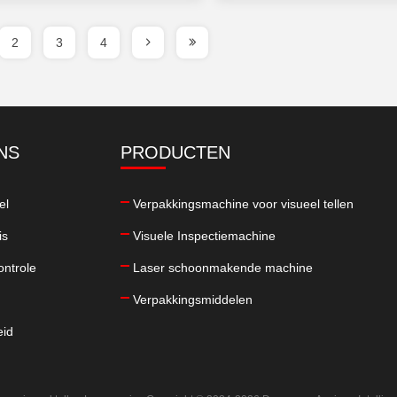
2
3
4
NS
PRODUCTEN
el
Verpakkingsmachine voor visueel tellen
is
Visuele Inspectiemachine
ontrole
Laser schoonmakende machine
Verpakkingsmiddelen
eid