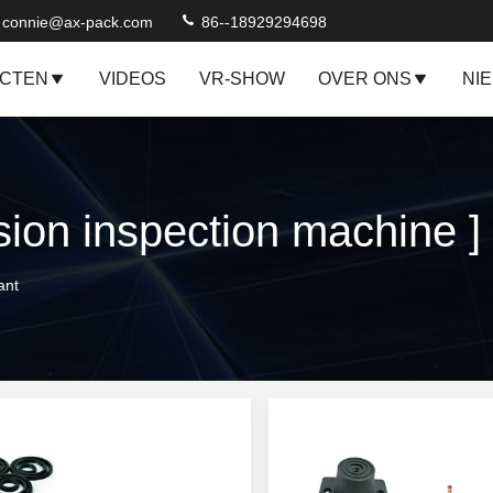
connie@ax-pack.com
86--18929294698
CTEN
VIDEOS
VR-SHOW
OVER ONS
NI
ant