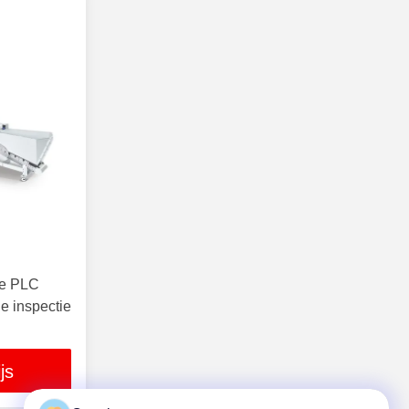
ole PLC
e inspectie
js