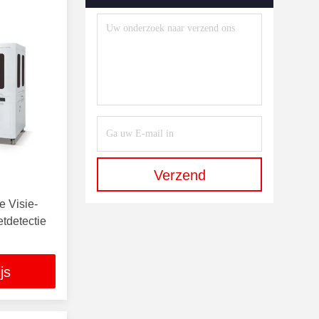
Machine
(1)
LinT-Kabelinspectie-Machine
(1)
Laser Schoonmakende
Machine
(3)
120W Laser Cleaning
Machine
(1)
Laserreinigingsmachine 200-
Verzend
350w
(1)
e Visie-
Automatische
tdetectie
Schimmelreinigingsmachine Met
Zes Assen
(1)
js
Verpakkingsmiddelen
(5)