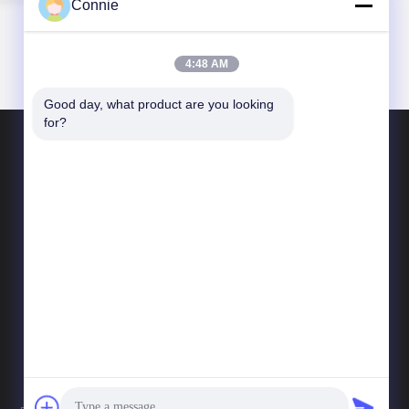
Connie
4:48 AM
Good day, what product are you looking 
for?
CONTACTEER ONS
connie@ax-pack.com
86--18929294698
Gebouw C, nummer 187 Yuanshanbei Road,
Changping Town, Dongguan City, Guangdong,
China