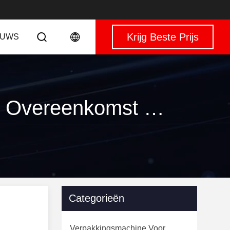
Krijg Beste Prijs
EUWS
Sleutelwoorden [ vision inspection machine ] Overeenkomst 40 producten
Categorieën
Verpakkingsmachine Voor