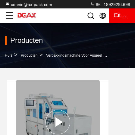
connie@ax-pack.com
86--18929294698
Citaat
Producten
>
>
>
Huis
Producten
Verpakkingsmachine Voor Visueel Tellen
250 Kg 