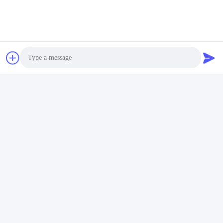
Photo
Video Call
Audio Call