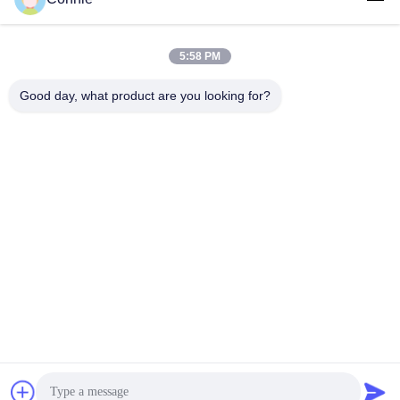
Contacten:
Miss. Connie
Tel.:
86--18929294698
5:58 PM
Good day, what product are you looking for?
Contact nu
Post ons