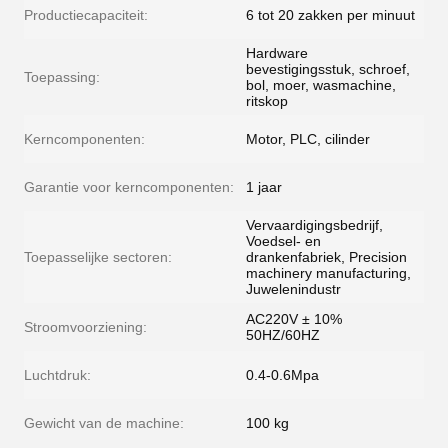
Productiecapaciteit:
6 tot 20 zakken per minuut
Hardware
bevestigingsstuk, schroef,
Toepassing:
bol, moer, wasmachine,
ritskop
Kerncomponenten:
Motor, PLC, cilinder
Garantie voor kerncomponenten:
1 jaar
Vervaardigingsbedrijf,
Voedsel- en
Toepasselijke sectoren:
drankenfabriek, Precision
machinery manufacturing,
Juwelenindustr
AC220V ± 10%
Stroomvoorziening:
50HZ/60HZ
Luchtdruk:
0.4-0.6Mpa
Gewicht van de machine:
100 kg