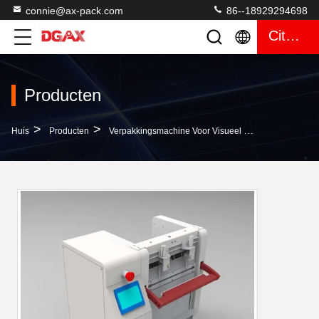
connie@ax-pack.com
86--18929294698
Citaat
Producten
>
>
>
Huis
Producten
Verpakkingsmachine Voor Visueel Tellen
220 Spa