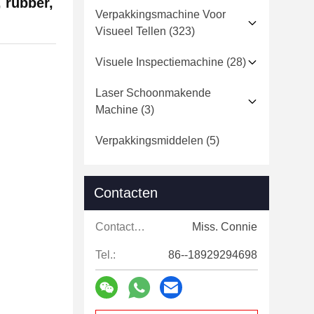
 rubber,
Verpakkingsmachine Voor
Visueel Tellen
(323)
Visuele Inspectiemachine
(28)
Laser Schoonmakende
Machine
(3)
Verpakkingsmiddelen
(5)
Contacten
Contacten:
Miss. Connie
Tel.:
86--18929294698