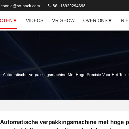
connie@ax-pack.com
86--18929294698
CTEN
VIDEOS
VR-SHOW
OVER ONS
NI
>
Automatische Verpakkingsmachine Met Hoge Precisie Voor Het Telle
Automatische verpakkingsmachine met hoge p