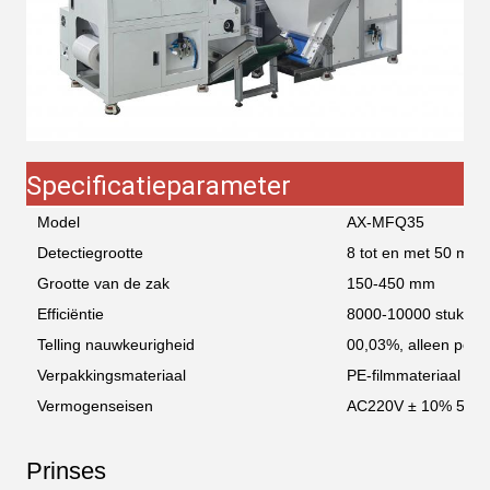
Specificatieparameter
Model
AX-MFQ35
Detectiegrootte
8 tot en met 50 mm
Grootte van de zak
150-450 mm
Efficiëntie
8000-10000 stuks/m
Telling nauwkeurigheid
00,03%, alleen posit
Verpakkingsmateriaal
PE-filmmateriaal
Vermogenseisen
AC220V ± 10% 50H
Prinses