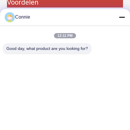
Voordelen
Visuele telmachinevoordelen
Connie
1.Zichtpunten-oplossing van grote fouten in
enkelvoudig gewicht van materiaal.
2.High-speed beeldvorming: 8000 * 10000pcs/min.
3.Hoge nauwkeurigheid: nauwkeurigheid tot 0,03%,
12:11 PM
geen negatieve afwijking ((vermindert klachten van
klanten).
Good day, what product are you looking for?
4Computergegevens kunnen snel in duizenden
productitems worden opgeslagen.
5.Snel materiaal wisselen met één sleutel, klaar om te
gebruiken.
6- Gemakkelijk opstarten en gemakkelijk bedienen.
7.Onafhankelijke productie en kwaliteit kunnen worden
gecontroleerd.
8Het kan worden aangesloten op ERP- of MES-
systemen en productinformatie kan worden gevolgd.
9.High-speed beeldherstel, hele hoop teling en
logische verdeling, die gebaseerd zijn op high-speed
vision technologie.