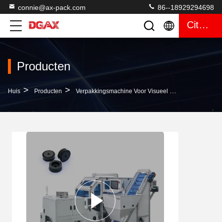
connie@ax-pack.com
86--18929294698
Citaat
Producten
>
>
>
Huis
Producten
Verpakkingsmachine Voor Visueel Tellen
High Pr