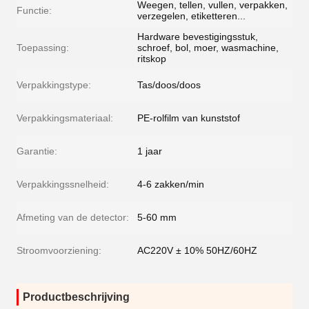
Weegen, tellen, vullen, verpakken,
Functie:
verzegelen, etiketteren...
Hardware bevestigingsstuk,
Toepassing:
schroef, bol, moer, wasmachine,
ritskop
Verpakkingstype:
Tas/doos/doos
Verpakkingsmateriaal:
PE-rolfilm van kunststof
Garantie:
1 jaar
Verpakkingssnelheid:
4-6 zakken/min
Afmeting van de detector:
5-60 mm
Stroomvoorziening:
AC220V ± 10% 50HZ/60HZ
Productbeschrijving