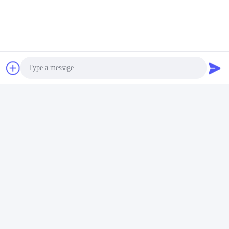
Photo
Video Call
Audio Call