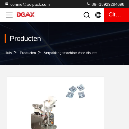
connie@ax-pack.com
86--18929294698
Citaat
Producten
>
>
>
Huis
Producten
Verpakkingsmachine Voor Visueel Tellen
Vertica