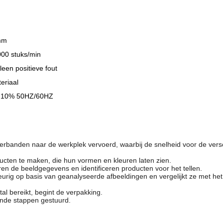
mm
00 stuks/min
leen positieve fout
eriaal
 10% 50HZ/60HZ
rbanden naar de werkplek vervoerd, waarbij de snelheid voor de vers
ducten te maken, die hun vormen en kleuren laten zien.
n de beeldgegevens en identificeren producten voor het tellen.
urig op basis van geanalyseerde afbeeldingen en vergelijkt ze met het
tal bereikt, begint de verpakking.
nde stappen gestuurd.