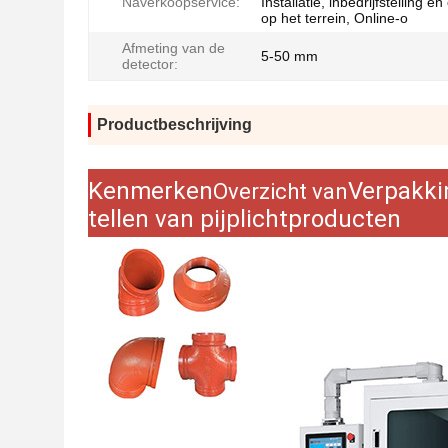
Naverkoopservice:
Installatie, inbedrijfstelling en
op het terrein, Online-o
Afmeting van de
5-50 mm
detector:
Productbeschrijving
Kenmerken
Verpakki
Overzicht van
tellen van pijplichtproducten