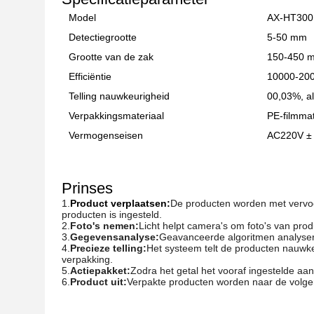
Model
AX-HT300
Detectiegrootte
5-50 mm
Grootte van de zak
150-450 
Efficiëntie
10000-200
Telling nauwkeurigheid
00,03%, al
Verpakkingsmateriaal
PE-filmmat
Vermogenseisen
AC220V ±
Prinses
1.
Product verplaatsen:
De producten worden met vervoe
producten is ingesteld.
2.
Foto's nemen:
Licht helpt camera's om foto's van pro
3.
Gegevensanalyse:
Geavanceerde algoritmen analysere
4.
Precieze telling:
Het systeem telt de producten nauwke
verpakking.
5.
Actiepakket:
Zodra het getal het vooraf ingestelde aan
6.
Product uit:
Verpakte producten worden naar de volge