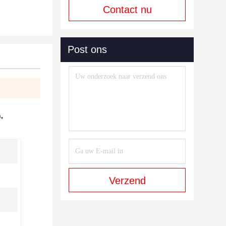
Contact nu
Post ons
n
,
Verzend