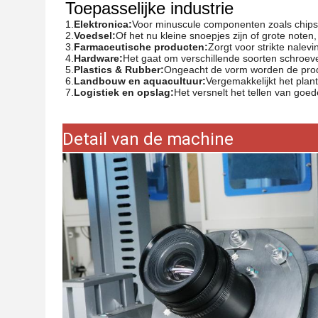
Toepasselijke industrie
1.
Elektronica:
Voor minuscule componenten zoals chips 
2.
Voedsel:
Of het nu kleine snoepjes zijn of grote note
3.
Farmaceutische producten:
Zorgt voor strikte nale
4.
Hardware:
Het gaat om verschillende soorten schroe
5.
Plastics & Rubber:
Ongeacht de vorm worden de prod
6.
Landbouw en aquacultuur:
Vergemakkelijkt het plant
7.
Logistiek en opslag:
Het versnelt het tellen van goede
Detail van de machine