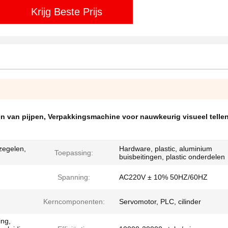
Krijg Beste Prijs
en van pijpen
,
Verpakkingsmachine voor nauwkeurig visueel telle
rzegelen,
Hardware, plastic, aluminium
Toepassing:
buisbeitingen, plastic onderdelen
Spanning:
AC220V ± 10% 50HZ/60HZ
Kerncomponenten:
Servomotor, PLC, cilinder
ing,