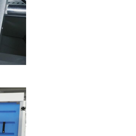
de producten
egmachine