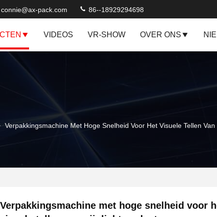
connie@ax-pack.com
86--18929294698
CTEN
VIDEOS
VR-SHOW
OVER ONS
NI
>
Verpakkingsmachine Met Hoge Snelheid Voor Het Visuele Tellen Van P
Verpakkingsmachine met hoge snelheid voor h