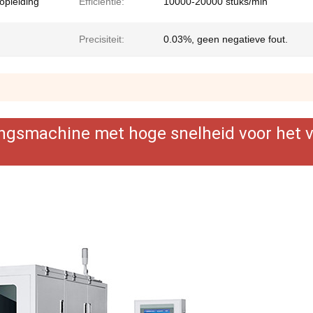
 opleiding
Efficiëntie:
10000-20000 stuks/min
Precisiteit:
0.03%, geen negatieve fout.
ngsmachine met hoge snelheid voor het v