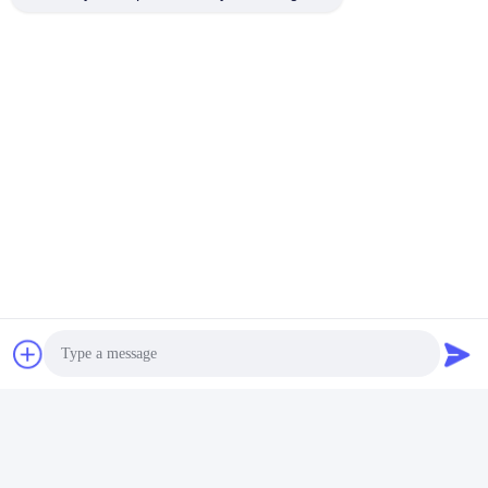
Contacten
Contacten:
Miss. Connie
Tel.:
86--18929294698
Contact nu
Post ons
Photo