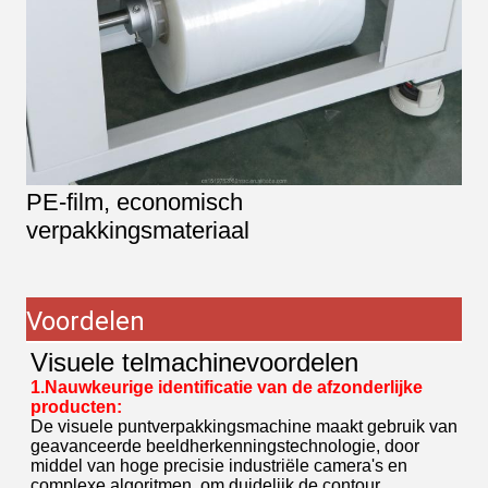
PE-film, economisch
verpakkingsmateriaal
Voordelen
Visuele telmachinevoordelen
1.Nauwkeurige identificatie van de afzonderlijke
producten:
De visuele puntverpakkingsmachine maakt gebruik van
geavanceerde beeldherkenningstechnologie, door
middel van hoge precisie industriële camera's en
complexe algoritmen, om duidelijk de contour,