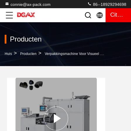
connie@ax-pack.com
86--18929294698
Citaat
Producten
>
>
>
Huis
Producten
Verpakkingsmachine Voor Visueel Tellen
Automat