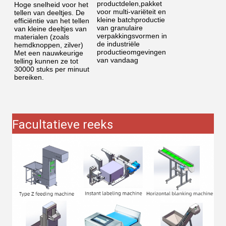
productdelen,pakket
Hoge snelheid voor het
voor multi-variëteit en
tellen van deeltjes. De
kleine batchproductie
efficiëntie van het tellen
van granulaire
van kleine deeltjes van
verpakkingsvormen in
materialen (zoals
de industriële
hemdknoppen, zilver)
productieomgevingen
Met een nauwkeurige
van vandaag
telling kunnen ze tot
30000 stuks per minuut
bereiken.
Facultatieve reeks