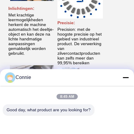
Inlichtingen:
Met krachtige
leermogelijkheden
Precisie:
herkent de machine
automatisch het deeltje-
Precision: met de
object en kan deze na
hoogste precisie op het
lichte handmatige
gebied van industrieel
aanpassingen
product. De verwerking
gemakkelijk worden
van
gebruikt.
zilvercontactproducten
kan zelfs meer dan
99,95% bereiken
Connie
8:45 AM
Flexibel:
Met één klik
Good day, what product are you looking for?
schoonmaken en snel
Hoge snelheid:
wisselen van
productdelen,pakket
Hoge snelheid voor het
voor multi-variëteit en
tellen van deeltjes. De
kleine batchproductie
efficiëntie van het tellen