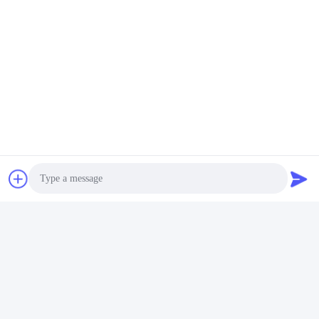
van granulaire
van kleine deeltjes van
verpakkingsvormen in
materialen (zoals
de industriële
hemdknoppen, zilver)
productieomgevingen
Met een nauwkeurige
van vandaag
telling kunnen ze tot
30000 stuks per minuut
bereiken.
Facultatieve reeks
Photo
Video Call