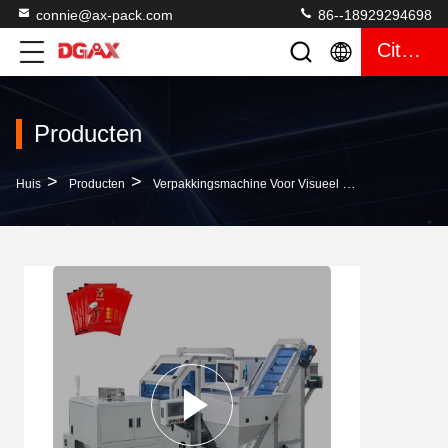
connie@ax-pack.com
86--18929294698
Citaat
Producten
>
>
>
Huis
Producten
Verpakkingsmachine Voor Visueel Tellen
Automat