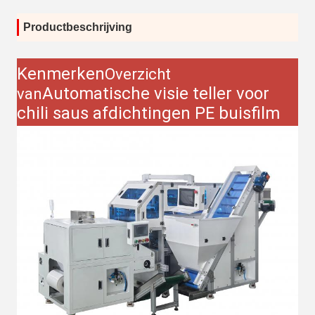
Productbeschrijving
Kenmerken
Overzicht
Automatische visie teller voor
van
chili saus afdichtingen PE buisfilm