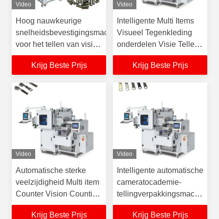
Video
Video
Hoog nauwkeurige
Intelligente Multi Items
snelheidsbevestigingsmachine
Visueel Tegenkleding
voor het tellen van visie
onderdelen Visie Tellen
met aanraakscherm
Verpakkingsmachine
Krijg Beste Prijs
Krijg Beste Prijs
Voor Zipper hoofd
Video
Video
Automatische sterke
Intelligente automatische
veelzijdigheid Multi item
cameratocademie-
Counter Vision Counting
tellingverpakkingsmachine
Packing Machine Voor
voor kledingtoebehoren
Krijg Beste Prijs
Krijg Beste Prijs
kleding accessoires