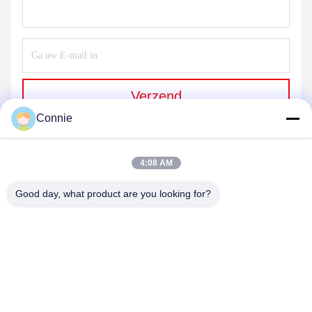
Verzend
Connie
4:08 AM
Good day, what product are you looking for?
DONGGUAN ANXIANG INTELLIGENCE
EQUIPMENT CO., LTD
connie@ax-pack.com
86--18929294698