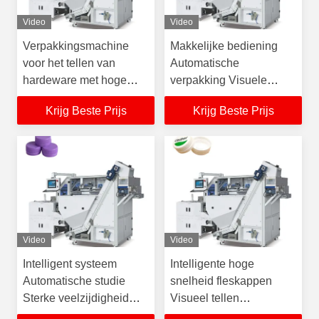
Video
Video
Verpakkingsmachine
Makkelijke bediening
voor het tellen van
Automatische
hardeware met hoge
verpakking Visuele
snelheid en
telverpakkingsmachine
Krijg Beste Prijs
Krijg Beste Prijs
nauwkeurigheid voor
voor plastic flesdeksels
plastic flesdeksels
Video
Video
Intelligent systeem
Intelligente hoge
Automatische studie
snelheid fleskappen
Sterke veelzijdigheid
Visueel tellen
Visuele telmachine
Verpakkingsmachine