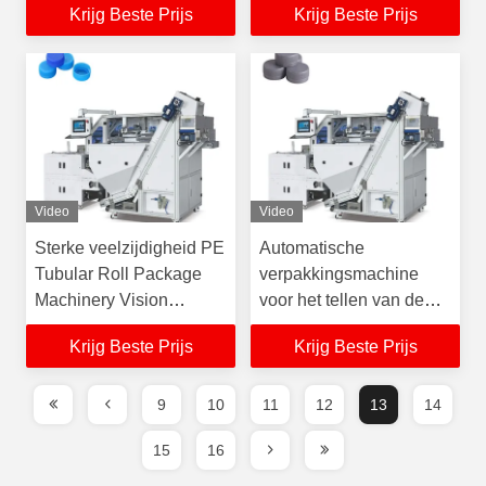
Krijg Beste Prijs
Krijg Beste Prijs
Verpakkingsmachine
Gemakkelijke bediening
voor plastic doppen
Video
Video
Sterke veelzijdigheid PE
Automatische
Tubular Roll Package
verpakkingsmachine
Machinery Vision
voor het tellen van de
Counting Packing
voeding
Krijg Beste Prijs
Krijg Beste Prijs
Machine voor
flesdeksels
9
10
11
12
13
14
15
16